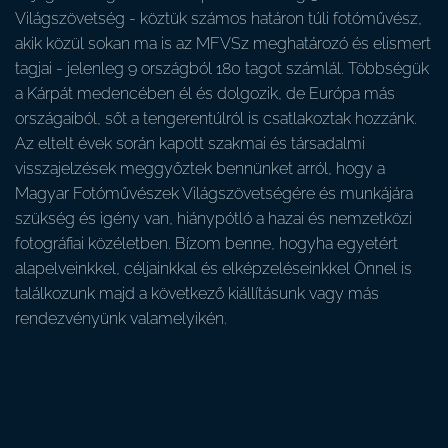
Világszövetség - köztük számos határon túli fotóművész,
akik közül sokan ma is az MFVSz meghatározó és elismert
tagjai - jelenleg 9 országból 180 tagot számlál. Többségük
a Kárpát medencében él és dolgozik, de Európa más
országaiból, sőt a tengerentúlról is csatlakoztak hozzánk.
Az eltelt évek során kapott szakmai és társadalmi
visszajelzések meggyőztek bennünket arról, hogy a
Magyar Fotóművészek Világszövetségére és munkájára
szükség és igény van, hiánypótló a hazai és nemzetközi
fotográfiai közéletben. Bízom benne, hogyha egyetért
alapelveinkkel, céljainkkal és elképzeléseinkkel Önnel is
találkozunk majd a következő kiállításunk vagy más
rendezvényünk valamelyikén.