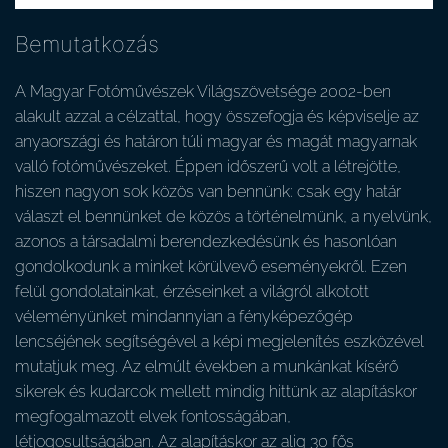
Bemutatkozás
A Magyar Fotóművészek Világszövetsége 2002-ben
alakult azzal a célzattal, hogy összefogja és képviselje az
anyaországi és határon túli magyar és magát magyarnak
valló fotóművészeket. Éppen időszerű volt a létrejötte,
hiszen nagyon sok közös van bennünk: csak egy határ
választ el bennünket de közös a történelmünk, a nyelvünk,
azonos a társadalmi berendezkedésünk és hasonlóan
gondolkodunk a minket körülvevő eseményekről. Ezen
felül gondolatainkat, érzéseinket a világról alkotott
véleményünket mindannyian a fényképezőgép
lencséjének segítségével a képi megjelenítés eszközével
mutatjuk meg. Az elmúlt években a munkánkat kísérő
sikerek és kudarcok mellett mindig hittünk az alapításkor
megfogalmazott elvek fontosságában,
létjogosultságában. Az alapításkor az alig 30 fős