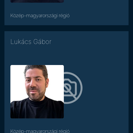
Közép-magyarországi régió
Lukács Gábor
Közép-magyarországi régió