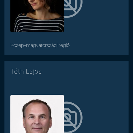
Közép-magyarországi régió
Tóth Lajos