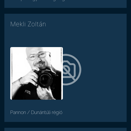
Mekli Zoltán
Pannon / Dunántúli régió