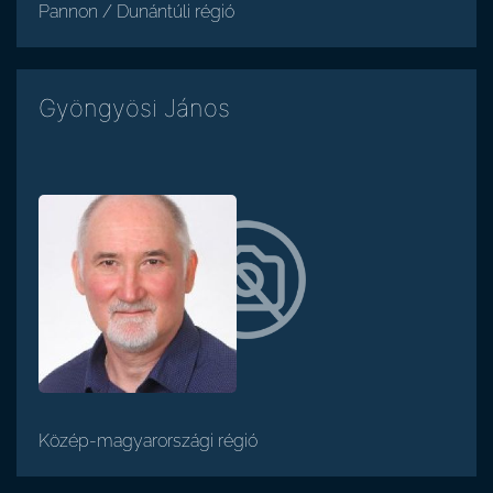
Pannon / Dunántúli régió
Gyöngyösi János
Közép-magyarországi régió