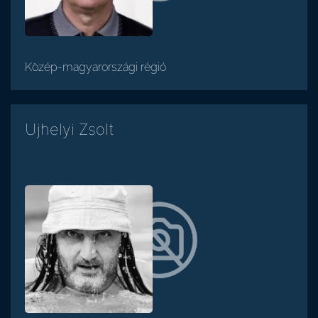
Közép-magyarországi régió
Ujhelyi Zsolt