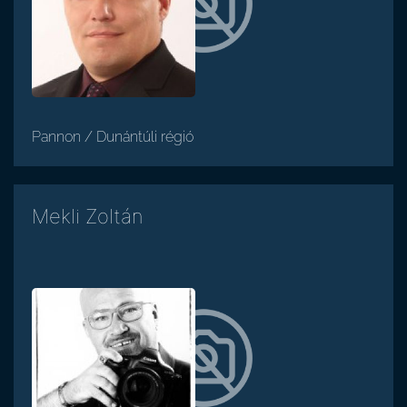
Pannon / Dunántúli régió
Mekli Zoltán